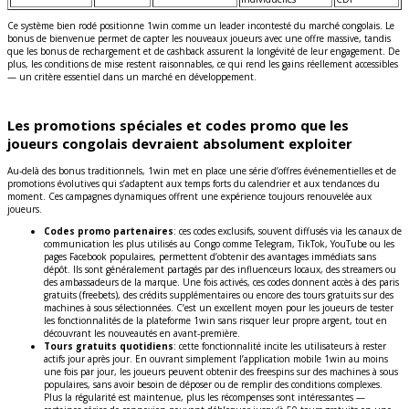
Ce système bien rodé positionne 1win comme un leader incontesté du marché congolais. Le
bonus de bienvenue permet de capter les nouveaux joueurs avec une offre massive, tandis
que les bonus de rechargement et de cashback assurent la longévité de leur engagement. De
plus, les conditions de mise restent raisonnables, ce qui rend les gains réellement accessibles
— un critère essentiel dans un marché en développement.
Les promotions spéciales et codes promo que les
joueurs congolais devraient absolument exploiter
Au-delà des bonus traditionnels, 1win met en place une série d’offres événementielles et de
promotions évolutives qui s’adaptent aux temps forts du calendrier et aux tendances du
moment. Ces campagnes dynamiques offrent une expérience toujours renouvelée aux
joueurs.
Codes promo partenaires
: ces codes exclusifs, souvent diffusés via les canaux de
communication les plus utilisés au Congo comme Telegram, TikTok, YouTube ou les
pages Facebook populaires, permettent d’obtenir des avantages immédiats sans
dépôt. Ils sont généralement partagés par des influenceurs locaux, des streamers ou
des ambassadeurs de la marque. Une fois activés, ces codes donnent accès à des paris
gratuits (freebets), des crédits supplémentaires ou encore des tours gratuits sur des
machines à sous sélectionnées. C’est un excellent moyen pour les joueurs de tester
les fonctionnalités de la plateforme 1win sans risquer leur propre argent, tout en
découvrant les nouveautés en avant-première.
Tours gratuits quotidiens
: cette fonctionnalité incite les utilisateurs à rester
actifs jour après jour. En ouvrant simplement l’application mobile 1win au moins
une fois par jour, les joueurs peuvent obtenir des freespins sur des machines à sous
populaires, sans avoir besoin de déposer ou de remplir des conditions complexes.
Plus la régularité est maintenue, plus les récompenses sont intéressantes —