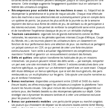
certaines séries de connexion peuvent débloquer jusqu’à 50 tours gratuits en une
semaine. Cette stratégie augmente l’engagement quotidien tout en valorisant la
fidélité des utilisateurs congolais.
Récompenses pour activité dans les machines à sous
: ici, l’objectif est de
récompenser la persévérance et la prise de risque calculée. Chaque mise effectuée
dans des machines à sous sélectionnées est automatiquement prise en compte dans
un système de points. Les joueurs les plus actifs de la journée ou de la semaine
reçoivent des bonus sous forme de crédits de jeu, de cashback ou de participation à
des loteries exclusives. Cela permet de renforcer la compétitivité saine entre joueurs
et de transformer l’expérience classique de jeu en un véritable challenge.
Tournois saisonniers
: organisés lors de grands événements comme les fêtes
nationales, les vacances ou les périodes sportives intenses (Coupe d’Afrique, Coupe
du Monde, etc.), ces tournois placent les utilisateurs dans un classement en
fonction de leur performance dans une sélection de jeux. Les meilleurs se partagent
un jackpot commun en CDF, ce qui permet de créer une forte émulation
communautaire. 1win veille à actualiser régulièrement ces compétitions pour
maintenir l’intérêt et garantir un renouvellement constant des formats.
Défis et quêtes
: cette option transforme les habitudes de jeu en missions
interactives. Les joueurs peuvent relever des défis variés — par exemple, remporter
un pari avec une cote minimale de 3.00, obtenir 3 victoires consécutives dans une
machine spécifique, ou parier sur un événement sportif avec un score exact. Chaque
défi réussi débloque un bonus spécifique, que ce soit des tours gratuits, des paris
remboursés ou un multiplicateur sur les gains. Cela ajoute une couche narrative au
jeu et renforce l’immersion.
Bonus nocturnes
: disponibles uniquement entre 22h00 et 5h00 du matin
(heure locale), ces offres encouragent les utilisateurs à explorer la plateforme 1win
durant les heures creuses. Cela peut inclure des multiplicateurs augmentés sur
certains jeux, des freebets boostés ou des récompenses spéciales sur dépôt. Cette
stratégie vise à dynamiser les sessions tardives et à créer une ambiance exclusive
pour les joueurs nocturnes.
Bonus sur paiements mobiles
: une particularité propre au marché congolais.
Les joueurs qui choisissent de déposer via les solutions locales comme Airtel Money,