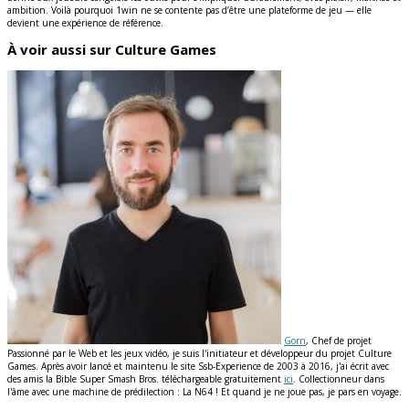
ambition. Voilà pourquoi 1win ne se contente pas d’être une plateforme de jeu — elle
devient une expérience de référence.
À voir aussi sur Culture Games
Gorn
, Chef de projet
Passionné par le Web et les jeux vidéo, je suis l'initiateur et développeur du projet Culture
Games. Après avoir lancé et maintenu le site Ssb-Experience de 2003 à 2016, j'ai écrit avec
des amis la Bible Super Smash Bros. téléchargeable gratuitement
ici
. Collectionneur dans
l'âme avec une machine de prédilection : La N64 ! Et quand je ne joue pas, je pars en voyage.