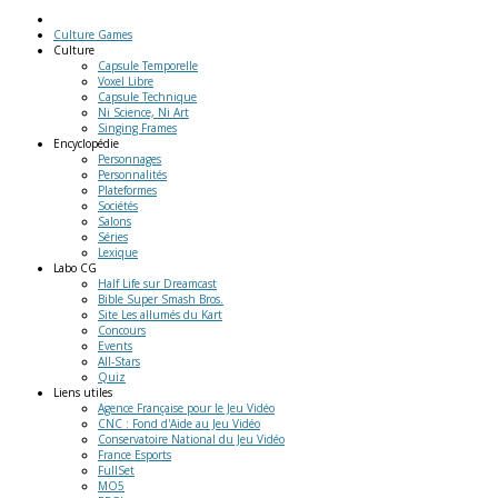
Culture Games
Culture
Capsule Temporelle
Voxel Libre
Capsule Technique
Ni Science, Ni Art
Singing Frames
Encyclopédie
Personnages
Personnalités
Plateformes
Sociétés
Salons
Séries
Lexique
Labo
CG
Half Life sur Dreamcast
Bible Super Smash Bros.
Site Les allumés du Kart
Concours
Events
All-Stars
Quiz
Liens
utiles
Agence Française pour le Jeu Vidéo
CNC : Fond d'Aide au Jeu Vidéo
Conservatoire National du Jeu Vidéo
France Esports
FullSet
MO5