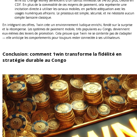
MTN ou Orange Money bénéficient d’un bonus immédiat de 5% ou plus, crédité en
CDF. En plus de la commodité de ces moyens de paiement, cela représente une
incitation directe à utiliser les canaux mobiles, en parfaite adéquation avec les
usages numériques africains. Le processus est simple, sécurisé, et ne nécessite aucun
compte bancaire classique.
En intégrant ces offres, 1win crée un environnement ludique enrichi, fondé sur la surprise
et la récompense. Les systèmes de paiement mobile, très populaires au Congo, deviennent
eux-mêmes des leviers de promotion. Cela prouve que 1win ne se contente pas de s’adapter
— elle anticipe les comportements pour toujours rester connectée à ses utilisateurs.
Conclusion: comment 1win transforme la fidélité en
stratégie durable au Congo