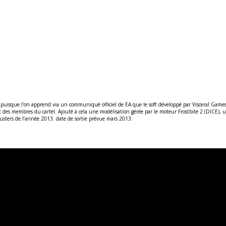
 titre puisque l’on apprend via un communiqué officiel de EA que le soft développé par Visceral G
c des membres du cartel.
Ajouté à cela une modélisation gérée par le moteur Frostbite 2 (DICE), un
usters de l’année 2013. date de sortie prévue mars 2013.