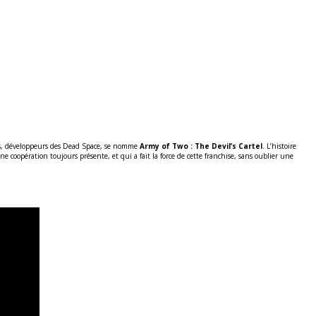
ames, développeurs des Dead Space, se nomme
Army of Two : The Devil’s Cartel
. L’histoire
e coopération toujours présente, et qui a fait la force de cette franchise, sans oublier une