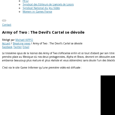
PEGI
Syndicat des Editeurs de Logiciels de Loisirs
Syndicat National du Jeu Vidéo
Women in Games France
Contact
Army of Two : The Devil’s Cartel se dévoile
Rédigé par
Michaël KIPPO
Accueil
/
Breaking news
/
Army of Two : The Devil’s Cartel se dévoile
Facebook
Twitter
Email
Le troisième opus de la licence des Army of Two s’officialise enfin et ce tout d’abord par son
prendra place au Mexique où nos deux protagonistes, Alpha et Bravo, devront en découdre ave
ambiance beaucoup plus mature et plus réaliste et vous obtiendrez sans doute l’un des blockb
C’est via le site Game Informer qu’une première vidéo est diffusée :