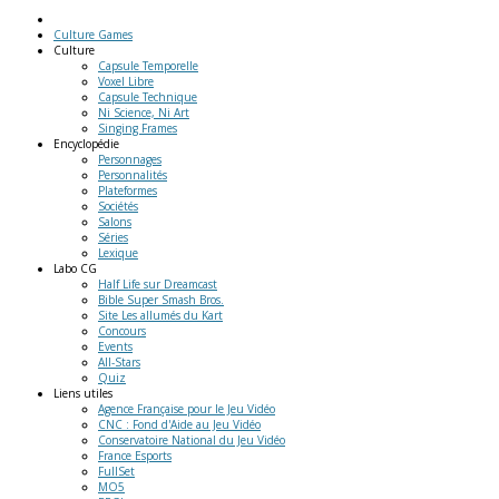
Culture Games
Culture
Capsule Temporelle
Voxel Libre
Capsule Technique
Ni Science, Ni Art
Singing Frames
Encyclopédie
Personnages
Personnalités
Plateformes
Sociétés
Salons
Séries
Lexique
Labo
CG
Half Life sur Dreamcast
Bible Super Smash Bros.
Site Les allumés du Kart
Concours
Events
All-Stars
Quiz
Liens
utiles
Agence Française pour le Jeu Vidéo
CNC : Fond d'Aide au Jeu Vidéo
Conservatoire National du Jeu Vidéo
France Esports
FullSet
MO5