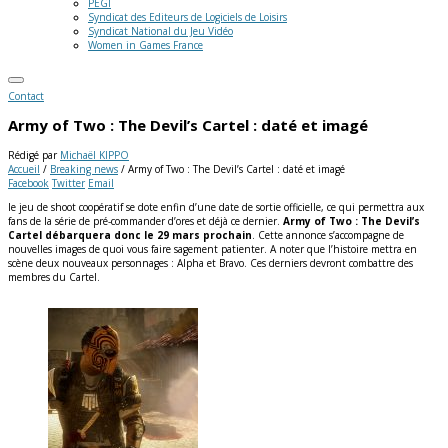
PEGI
Syndicat des Editeurs de Logiciels de Loisirs
Syndicat National du Jeu Vidéo
Women in Games France
Contact
Army of Two : The Devil’s Cartel : daté et imagé
Rédigé par
Michaël KIPPO
Accueil
/
Breaking news
/
Army of Two : The Devil’s Cartel : daté et imagé
Facebook
Twitter
Email
le jeu de shoot coopératif se dote enfin d’une date de sortie officielle, ce qui permettra aux
fans de la série de pré-commander d’ores et déjà ce dernier.
Army of Two : The Devil’s
Cartel débarquera donc le 29 mars prochain
. Cette annonce s’accompagne de
nouvelles images de quoi vous faire sagement patienter.
A noter que l’histoire mettra en
scène deux nouveaux personnages : Alpha et Bravo. Ces derniers devront combattre des
membres du Cartel.