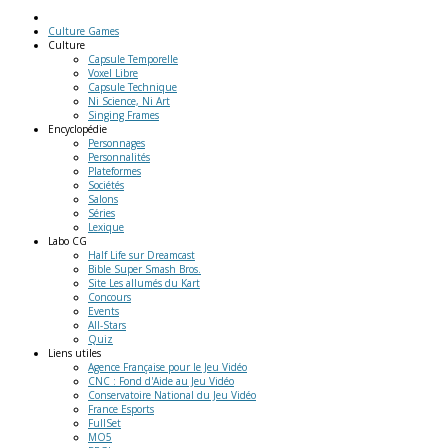
Culture Games
Culture
Capsule Temporelle
Voxel Libre
Capsule Technique
Ni Science, Ni Art
Singing Frames
Encyclopédie
Personnages
Personnalités
Plateformes
Sociétés
Salons
Séries
Lexique
Labo
CG
Half Life sur Dreamcast
Bible Super Smash Bros.
Site Les allumés du Kart
Concours
Events
All-Stars
Quiz
Liens
utiles
Agence Française pour le Jeu Vidéo
CNC : Fond d'Aide au Jeu Vidéo
Conservatoire National du Jeu Vidéo
France Esports
FullSet
MO5