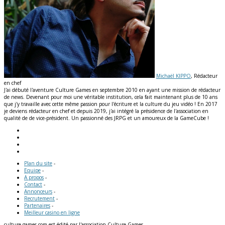
Michaël KIPPO
, Rédacteur
en chef
J'ai débuté l'aventure Culture Games en septembre 2010 en ayant une mission de rédacteur
de news. Devenant pour moi une véritable institution, cela fait maintenant plus de 10 ans
que j'y travaille avec cette même passion pour l'écriture et la culture du jeu vidéo ! En 2017
je deviens rédacteur en chef et depuis 2019, j'ai intégré la présidence de l'association en
qualité de de vice-président. Un passionné des JRPG et un amoureux de la GameCube !
Plan du site
-
Equipe
-
A propos
-
Contact
-
Annonceurs
-
Recrutement
-
Partenaires
-
Meilleur casino en ligne
culture-games.com est édité par l'association Culture Games