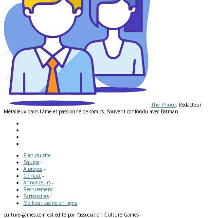
The_Prince
, Rédacteur
Métalleux dans l'âme et passionné de comics. Souvent confondu avec Batman.
Plan du site
-
Equipe
-
A propos
-
Contact
-
Annonceurs
-
Recrutement
-
Partenaires
-
Meilleur casino en ligne
culture-games.com est édité par l'association Culture Games