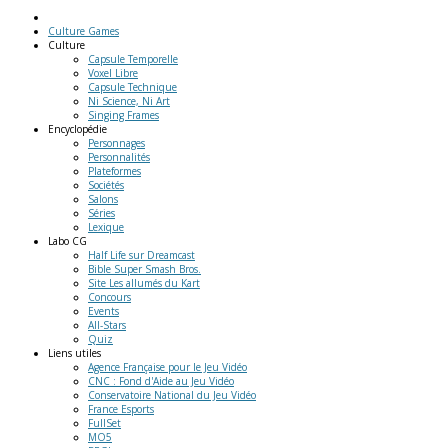
Culture Games
Culture
Capsule Temporelle
Voxel Libre
Capsule Technique
Ni Science, Ni Art
Singing Frames
Encyclopédie
Personnages
Personnalités
Plateformes
Sociétés
Salons
Séries
Lexique
Labo
CG
Half Life sur Dreamcast
Bible Super Smash Bros.
Site Les allumés du Kart
Concours
Events
All-Stars
Quiz
Liens
utiles
Agence Française pour le Jeu Vidéo
CNC : Fond d'Aide au Jeu Vidéo
Conservatoire National du Jeu Vidéo
France Esports
FullSet
MO5