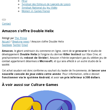
PEGI
Syndicat des Editeurs de Logiciels de Loisirs
Syndicat National du Jeu Vidéo
Women in Games France
Contact
Amazon s’offre Double Helix
Rédigé par
The_Prince
Accueil
/
Breaking news
/
Amazon s’offre Double Helix
Facebook
Twitter
Email
Amazon
, le géant américain du commerce en ligne, vient de se
procurer
le studio de
développement
Double Helix
(à l’origine du dernier
Killer Instinct
sur Xbox One, et
prochainement du
reboot de
Strider
). Amazon n’hérite cependant pas du célèbre jeu de
combat appartenant désormais à
Microsoft
, et qui sera affecté à un autre studio de la
société.
Cet achat soudain est donc conforme au souhait du leader de l’e-commerce, de
lancer une
nouvelle console de jeux vidéo
cette année
. Pour information, celle-ci devrait
fonctionner via le
système Android
, et avoir
un prix inférieur à 300 dollars
.
À voir aussi sur Culture Games